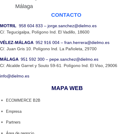
Málaga
CONTACTO
MOTRIL
958 604 833
–
jorge.sanchez@dielmo.es
C/. Tegucigalpa, Polígono Ind. El Vadillo, 18600
VÉLEZ-MÁLAGA
952 916 004
–
fran.herrera@dielmo.es
C/. Juan Gris 10. Polígono Ind. La Pañoleta, 29700
MÁLAGA
951 592 300
–
pepe.sanchez@dielmo.es
C/. Alcalde Garret y Souto 59-61. Polígono Ind. El Viso, 29006
info@dielmo.es
MAPA WEB
ECOMMERCE B2B
Empresa
Partners
Área de negocio