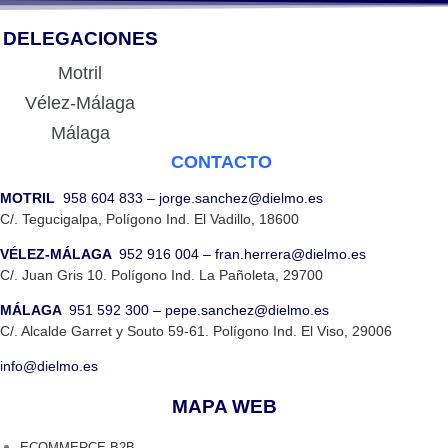
DELEGACIONES
Motril
Vélez-Málaga
Málaga
CONTACTO
MOTRIL
958 604 833
–
jorge.sanchez@dielmo.es
C/. Tegucigalpa, Polígono Ind. El Vadillo, 18600
VÉLEZ-MÁLAGA
952 916 004
–
fran.herrera@dielmo.es
C/. Juan Gris 10. Polígono Ind. La Pañoleta, 29700
MÁLAGA
951 592 300
–
pepe.sanchez@dielmo.es
C/. Alcalde Garret y Souto 59-61. Polígono Ind. El Viso, 29006
info@dielmo.es
MAPA WEB
ECOMMERCE B2B